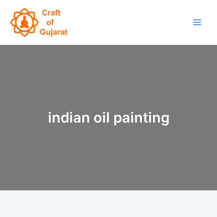
Skip
to
content
indian oil painting